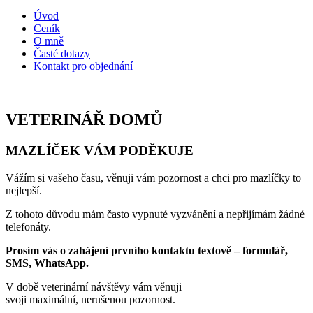
Úvod
Ceník
O mně
Časté dotazy
Kontakt pro objednání
VETERINÁŘ DOMŮ
MAZLÍČEK VÁM PODĚKUJE
Vážím si vašeho času, věnuji vám pozornost a chci pro mazlíčky to
nejlepší.
Z tohoto důvodu mám často vypnuté vyzvánění a nepřijímám žádné
telefonáty.
Prosím vás o zahájení prvního kontaktu textově – formulář,
SMS, WhatsApp.
V době veterinární návštěvy vám věnuji
svoji maximální, nerušenou pozornost.