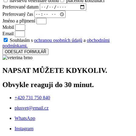
návštěvu veterináře domů
placenou konzultaci
Preferované datum
Preferovaný čas
Jméno a přijmení
Mobil
Email
Souhlasím s
ochranou osobních údajů
a
obchodními
podmínkami.
ODESLAT FORMULÁŘ
NAPSAT MŮŽETE KDYKOLIV.
Obvykle reaguji do 30 minut.
+420 731 750 840
plusvet@email.cz
WhatsApp
Instagram