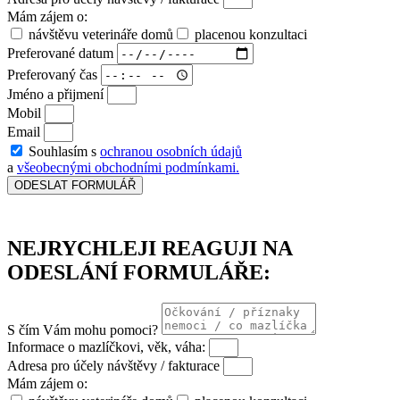
Mám zájem o:
návštěvu veterináře domů
placenou konzultaci
Preferované datum
Preferovaný čas
Jméno a přijmení
Mobil
Email
Souhlasím s
ochranou osobních údajů
a
všeobecnými obchodními podmínkami.
ODESLAT FORMULÁŘ
NEJRYCHLEJI REAGUJI NA
ODESLÁNÍ FORMULÁŘE:
S čím Vám mohu pomoci?
Informace o mazlíčkovi, věk, váha:
Adresa pro účely návštěvy / fakturace
Mám zájem o: