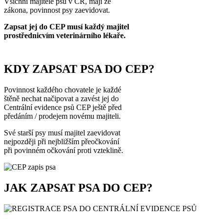
Všichni majitelé psů v ČR, mají ze
zákona, povinnost psy zaevidovat.
Zapsat jej do CEP musí každý majitel
prostřednicvím veterinárního lékaře.
KDY ZAPSAT PSA DO CEP?
Povinnost každého chovatele je každé
štěně nechat načipovat a zavést jej do
Centrální evidence psů CEP ještě před
předáním / prodejem novému majiteli.
Své starší psy musí majitel zaevidovat
nejpozději při nejbližším přeočkování
při povinném očkování proti vzteklině.
JAK ZAPSAT PSA DO CEP?