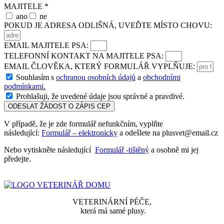
MAJITELE *
ano
ne
POKUD JE ADRESA ODLIŠNÁ, UVEĎTE MÍSTO CHOVU:
EMAIL MAJITELE PSA:
TELEFONNÍ KONTAKT NA MAJITELE PSA:
EMAIL ČLOVĚKA, KTERÝ FORMULÁŘ VYPLŇUJE:
Souhlasím s
ochranou osobních údajů
a
obchodními
podmínkami.
Prohlašuji, že uvedené údaje jsou správné a pravdivé.
ODESLAT ŽÁDOST O ZÁPIS CEP
V případě, že je zde formulář nefunkčním, vyplňte
následující:
Formulář – elektronicky
a odešlete na plusvet@email.cz
Nebo vytiskněte následující
Formulář -tištěný
a osobně mi jej
předejte.
VETERINÁRNÍ PÉČE,
která má samé plusy.