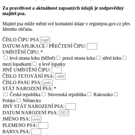
Za pravdivost a aktuálnost zapsaných údajů je zodpovědný
majitel psa.
Majitel psa může měnit své kontaktní údaje v registrpsu.gov.cz přes
Identitu občana.
ČÍSLO ČIPU PSA
DATUM APLIKACE / PŘEČTENÍ ČIPU:
UMÍSTĚNÍ ČIPU: *
levá strana krku (běžně)
pravá strana krku
střed krku
mezi lopatkami
u levé lopatky
JINÉ UMÍSTĚNÍ ČIPU:
ČÍSLO TETOVÁNÍ PSA:
ČÍSLO PASU PSA:
STÁT NAROZENÍ PSA: *
Česká republika
Slovenská republika
Rakousko
Polsko
Německo
JINÝ STÁT NAROZENÍ PSA:
DATUM NAROZENÍ PSA:
JMÉNO PSA:
PLEMENO PSA:
BARVA PSA: