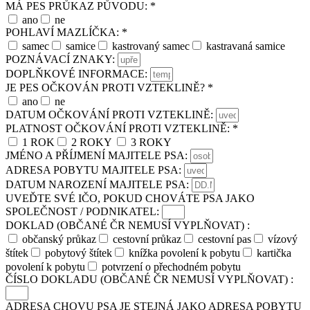
MÁ PES PRŮKAZ PŮVODU: *
ano
ne
POHLAVÍ MAZLÍČKA: *
samec
samice
kastrovaný samec
kastravaná samice
POZNÁVACÍ ZNAKY:
DOPLŇKOVÉ INFORMACE:
JE PES OČKOVÁN PROTI VZTEKLINĚ? *
ano
ne
DATUM OČKOVÁNÍ PROTI VZTEKLINĚ:
PLATNOST OČKOVÁNÍ PROTI VZTEKLINĚ: *
1 ROK
2 ROKY
3 ROKY
JMÉNO A PŘÍJMENÍ MAJITELE PSA:
ADRESA POBYTU MAJITELE PSA:
DATUM NAROZENÍ MAJITELE PSA:
UVEĎTE SVÉ IČO, POKUD CHOVÁTE PSA JAKO
SPOLEČNOST / PODNIKATEL:
DOKLAD (OBČANÉ ČR NEMUSÍ VYPLŇOVAT) :
občanský průkaz
cestovní průkaz
cestovní pas
vízový
štítek
pobytový štítek
knížka povolení k pobytu
kartička
povolení k pobytu
potvrzení o přechodném pobytu
ČÍSLO DOKLADU (OBČANÉ ČR NEMUSÍ VYPLŇOVAT) :
ADRESA CHOVU PSA JE STEJNÁ JAKO ADRESA POBYTU